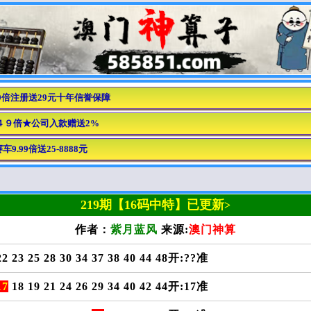
9倍注册送29元十年信誉保障
４９倍★公司入款赠送2%
车9.99倍送25-8888元
219期【16码中特】已更新
>
作者：
紫月蓝风
来源:
澳门神算
22 23 25 28 30 34 37 38 40 44 48
开:??准
17
18 19 21 24 26 29 34 40 42 44
开:17准