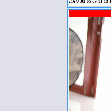
216期:
02 05 09 11 13 